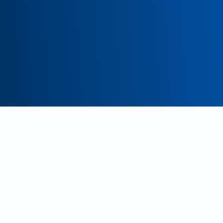
Cloud-Expert:innen für
sichere und effiziente
Cloud Native Solutions
Als Trusted Advisor entwickeln und betreiben wir
sichere und skalierbare Cloud-Lösungen. Mit
unserer umfangreichen Erfahrung in Cloud-