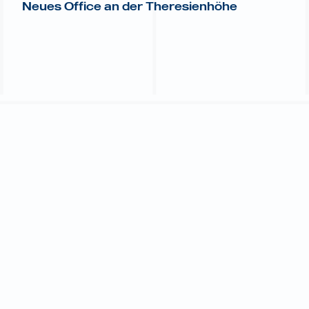
Neues Office an der Theresienhöhe
Wir bekommen vom Umziehen nicht genug!
Letzte Woche haben bei TRUSTEQ erneut die
Umzugsglocken geläutet -
wir haben unser drittes
Office in München bezogen!
Bereits nach zwölf Monaten in unserem alten Office
an der St.-Paul Kirche brauchte unser
hochmotiviertes Team erneut mehr Platz zum
Tüfteln, Coden und Strategisieren. Es blieb nichts